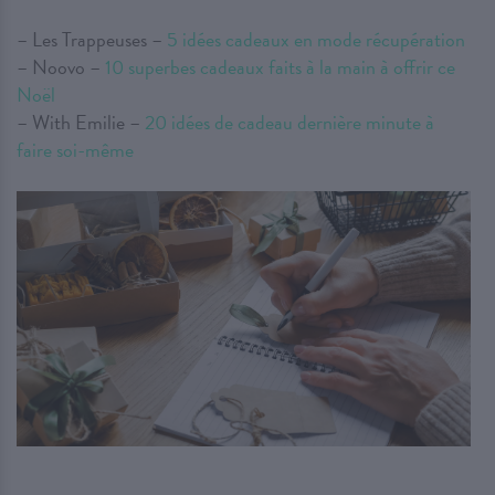
– Les Trappeuses –
5 idées cadeaux en mode récupération
– Noovo –
10 superbes cadeaux faits à la main à offrir ce
Noël
– With Emilie –
20 idées de cadeau dernière minute à
faire soi-même