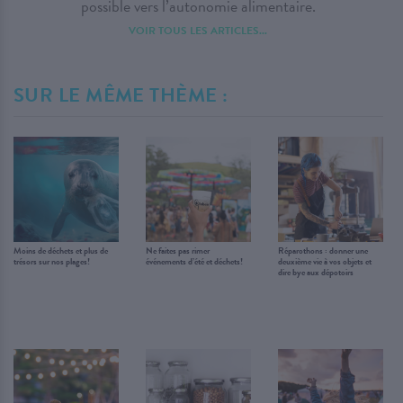
possible vers l’autonomie alimentaire.
VOIR TOUS LES ARTICLES...
SUR LE MÊME THÈME :
Moins de déchets et plus de
Ne faites pas rimer
Réparothons : donner une
trésors sur nos plages!
événements d’été et déchets!
deuxième vie à vos objets et
dire bye aux dépotoirs