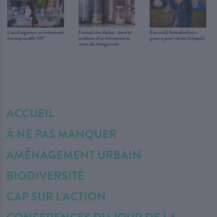
L’art d’organiser un événement
Festival zéro déchet : dans les
Être un(e) festivalier(ère) «
écoresponsable 101!
coulisses d’un événement au
green » pour vrai (en 6 étapes)
coeur du changement
ACCUEIL
À NE PAS MANQUER
AMÉNAGEMENT URBAIN
BIODIVERSITÉ
CAP SUR L'ACTION