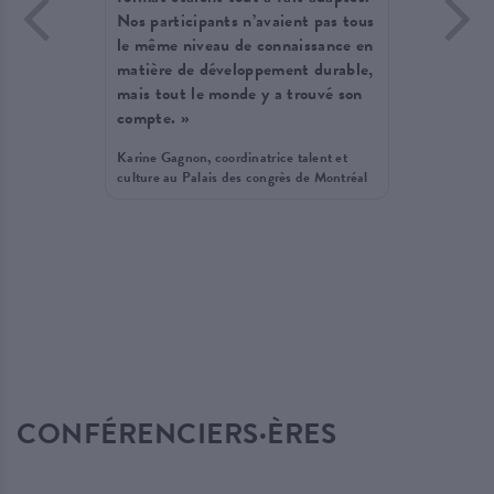
re de
Nos participants n’avaient pas tous
conféren
»
le même niveau de connaissance en
dynamiq
matière de développement durable,
s'exprim
ières
mais tout le monde y a trouvé son
particip
compte. »
au long 
réponse
Karine Gagnon, coordinatrice talent et
d’appréc
culture au Palais des congrès de Montréal
celle-ci
de satis
Stéphanie
communica
Lévis
CONFÉRENCIERS·ÈRES