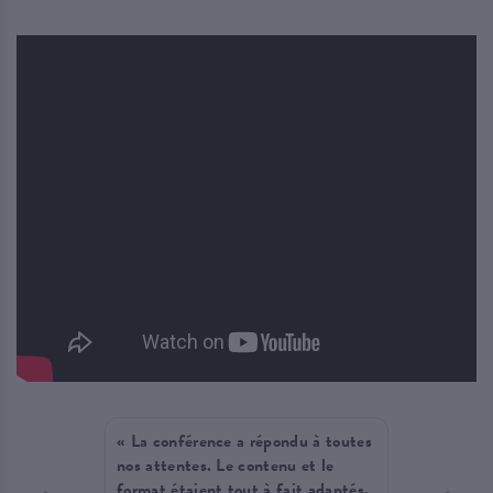
, facile
« La conférence a répondu à toutes
« J’ai v
 avec
nos attentes. Le contenu et le
un bel 
imatrice
format étaient tout à fait adaptés.
était fa