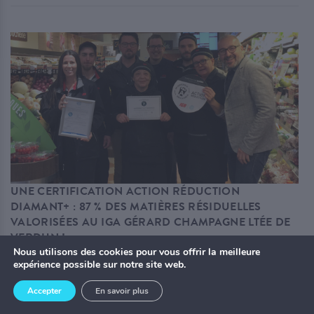
UNE CERTIFICATION ACTION RÉDUCTION
DIAMANT+ : 87 % DES MATIÈRES RÉSIDUELLES
VALORISÉES AU IGA GÉRARD CHAMPAGNE LTÉE DE
VERDUN !
Nous utilisons des cookies pour vous offrir la meilleure
18 OCTOBRE 2018
|
PAR
JOUR DE LA TERRE CANADA
expérience possible sur notre site web.
Communiqués de presse
Accepter
En savoir plus
87% : Il s’agit du pourcentage de matières résiduelles valorisé par