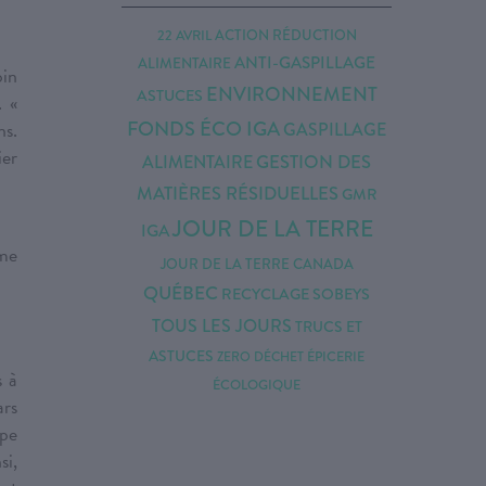
ACTION RÉDUCTION
22 AVRIL
ANTI-GASPILLAGE
ALIMENTAIRE
oin
ENVIRONNEMENT
ASTUCES
. «
FONDS ÉCO IGA
ns.
GASPILLAGE
ier
ALIMENTAIRE
GESTION DES
MATIÈRES RÉSIDUELLES
GMR
JOUR DE LA TERRE
IGA
mme
JOUR DE LA TERRE CANADA
QUÉBEC
RECYCLAGE
SOBEYS
TOUS LES JOURS
TRUCS ET
ASTUCES
ÉPICERIE
ZERO DÉCHET
s à
ÉCOLOGIQUE
ars
upe
si,