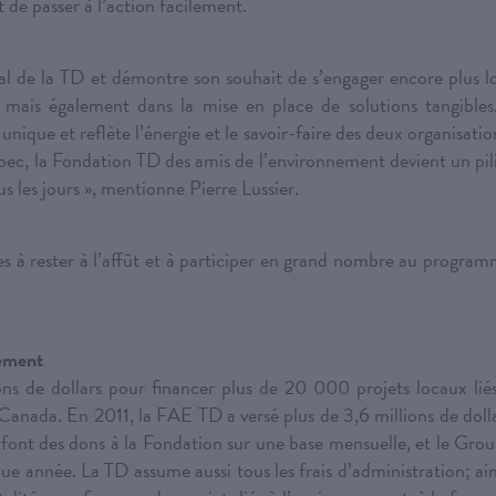
 de passer à l’action facilement.
al de la TD et démontre son souhait de s’engager encore plus l
 mais également dans la mise en place de solutions tangibles
ique et reflète l’énergie et le savoir-faire des deux organisatio
bec, la Fondation TD des amis de l’environnement devient un pil
ous les jours », mentionne Pierre Lussier.
s à rester à l’affût et à participer en grand nombre au progra
nement
s de dollars pour financer plus de 20 000 projets locaux lié
 Canada. En 2011, la FAE TD a versé plus de 3,6 millions de doll
 font des dons à la Fondation sur une base mensuelle, et le Gro
e année. La TD assume aussi tous les frais d’administration; ain