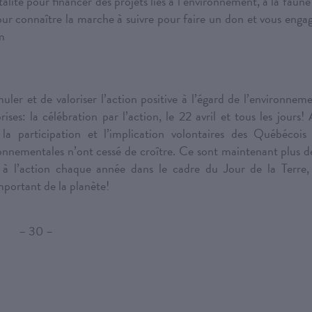
alité pour financer des projets liés à l’environnement, à la faune
. Pour connaître la marche à suivre pour faire un don et vous enga
om
ler et de valoriser l’action positive à l’égard de l’environnem
ses: la célébration par l’action, le 22 avril et tous les jours!
la participation et l’implication volontaires des Québécois
ronnementales n’ont cessé de croître. Ce sont maintenant plus d
 à l’action chaque année dans le cadre du Jour de la Terre,
portant de la planète!
– 30 –