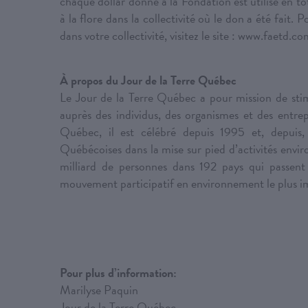
chaque dollar donné à la Fondation est utilisé en tot
à la flore dans la collectivité où le don a été fait
dans votre collectivité, visitez le site : www.faetd.c
À propos du Jour de la Terre Québec
Le Jour de la Terre Québec a pour mission de stimu
auprès des individus, des organismes et des entrepri
Québec, il est célébré depuis 1995 et, depuis, 
Québécoises dans la mise sur pied d’activités envi
milliard de personnes dans 192 pays qui passent
mouvement participatif en environnement le plus im
Pour plus d’information:
Marilyse Paquin
Jour de la Terre Québec