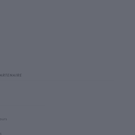
ARTENAIRE
jours
s