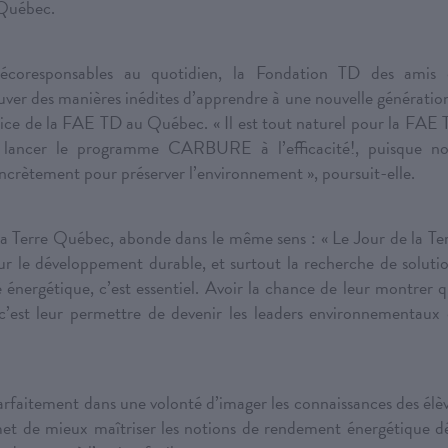
 Québec.
écoresponsables au quotidien, la Fondation TD des amis 
ver des manières inédites d’apprendre à une nouvelle génératio
trice de la FAE TD au Québec. « Il est tout naturel pour la FAE
 lancer le programme CARBURE à l’efficacité!, puisque no
crètement pour préserver l’environnement », poursuit-elle.
 la Terre Québec, abonde dans le même sens : « Le Jour de la Te
ur le développement durable, et surtout la recherche de soluti
é énergétique, c’est essentiel. Avoir la chance de leur montrer 
, c’est leur permettre de devenir les leaders environnementaux
parfaitement dans une volonté d’imager les connaissances des élè
et de mieux maîtriser les notions de rendement énergétique d