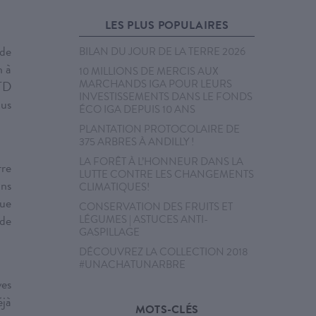
LES PLUS POPULAIRES
de
BILAN DU JOUR DE LA TERRE 2026
n à
10 MILLIONS DE MERCIS AUX
MARCHANDS IGA POUR LEURS
 TD
INVESTISSEMENTS DANS LE FONDS
us
ÉCO IGA DEPUIS 10 ANS
PLANTATION PROTOCOLAIRE DE
375 ARBRES À ANDILLY !
LA FORÊT À L’HONNEUR DANS LA
rre
LUTTE CONTRE LES CHANGEMENTS
ons
CLIMATIQUES!
que
CONSERVATION DES FRUITS ET
 de
LÉGUMES | ASTUCES ANTI-
GASPILLAGE
DÉCOUVREZ LA COLLECTION 2018
#UNACHATUNARBRE
ves
éjà
MOTS-CLÉS