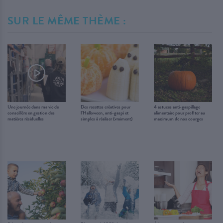
SUR LE MÊME THÈME :
Une journée dans ma vie de
Des recettes créatives pour
4 astuces anti-gaspillage
conseillère en gestion des
l’Halloween, anti-gaspi et
alimentaire pour profiter au
matières résiduelles
simples à réaliser (vraiment)
maximum de nos courges