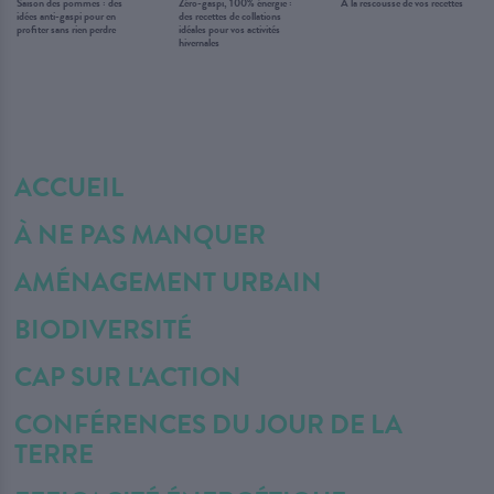
Saison des pommes : des
Zéro-gaspi, 100% énergie :
À la rescousse de vos recettes
idées anti-gaspi pour en
des recettes de collations
profiter sans rien perdre
idéales pour vos activités
hivernales
ACCUEIL
À NE PAS MANQUER
AMÉNAGEMENT URBAIN
BIODIVERSITÉ
CAP SUR L'ACTION
CONFÉRENCES DU JOUR DE LA
TERRE