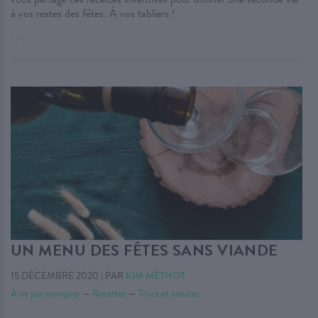
à vos restes des fêtes. À vos tabliers !
. . .
UN MENU DES FÊTES SANS VIANDE
15 DÉCEMBRE 2020
|
PAR
KIM MÉTHOT
À ne pas manquer
—
Recettes
—
Trucs et astuces