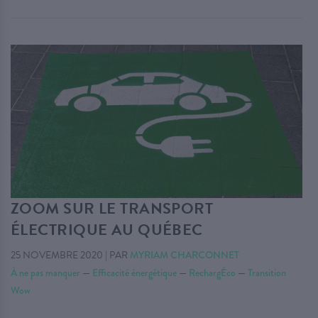
ZOOM SUR LE TRANSPORT
ÉLECTRIQUE AU QUÉBEC
25 NOVEMBRE 2020
|
PAR
MYRIAM CHARCONNET
À ne pas manquer
—
Efficacité énergétique
—
RechargÉco
—
Transition
Wow