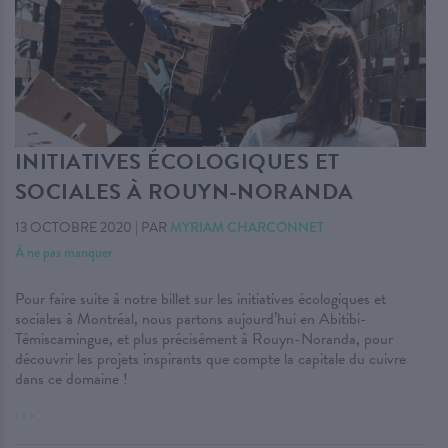
INITIATIVES ÉCOLOGIQUES ET
SOCIALES À ROUYN-NORANDA
13 OCTOBRE 2020
|
PAR
MYRIAM CHARCONNET
À ne pas manquer
Pour faire suite à notre billet sur les initiatives écologiques et
sociales à Montréal, nous partons aujourd’hui en Abitibi-
Témiscamingue, et plus précisément à Rouyn-Noranda, pour
découvrir les projets inspirants que compte la capitale du cuivre
dans ce domaine !
. . .