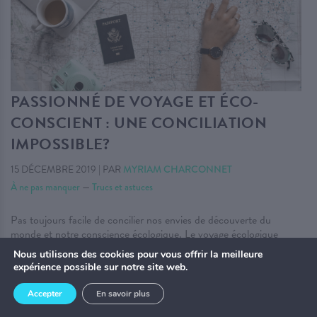
PASSIONNÉ DE VOYAGE ET ÉCO-
CONSCIENT : UNE CONCILIATION
IMPOSSIBLE?
15 DÉCEMBRE 2019
|
PAR
MYRIAM CHARCONNET
À ne pas manquer
—
Trucs et astuces
Pas toujours facile de concilier nos envies de découverte du
monde et notre conscience écologique. Le voyage écologique
n’est pas parfait mais des trucs et astuces simples à mettre en
Nous utilisons des cookies pour vous offrir la meilleure
place existent pour diminuer son empreinte carbone en voyageant
expérience possible sur notre site web.
!
Accepter
En savoir plus
. . .