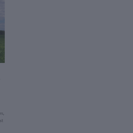
e
es,
st