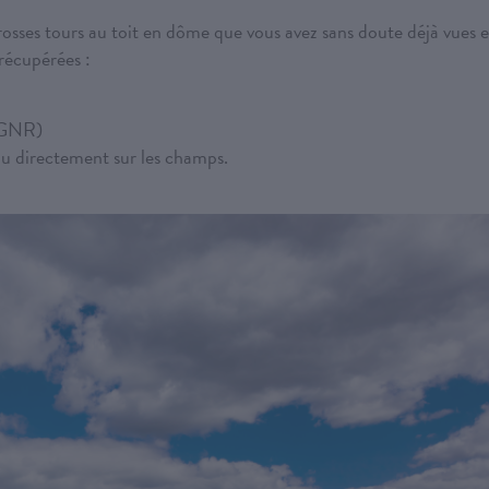
rosses tours au toit en dôme que vous avez sans doute déjà vues 
récupérées :
 (GNR)
ndu directement sur les champs.