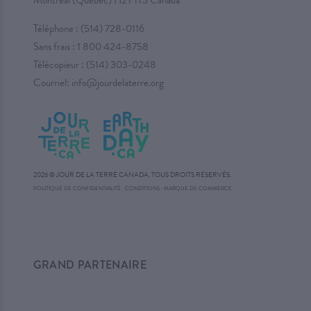
Montréal (Québec) H2T 1T3 Canada
Téléphone :
(514) 728-0116
Sans frais :
1 800 424-8758
Télécopieur : (514) 303-0248
Courriel:
info@jourdelaterre.org
2026 © JOUR DE LA TERRE CANADA. TOUS DROITS RÉSERVÉS.
·
POLITIQUE DE CONFIDENTIALITÉ
·
CONDITIONS
MARQUE DE COMMERCE
GRAND PARTENAIRE