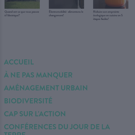
Quand est-ce que vous passez
Électromobilité : alimentons le
Réduire son empreinte
à l’électrique?
changement!
écologique en cuisine en 5
étapes faciles!
ACCUEIL
À NE PAS MANQUER
AMÉNAGEMENT URBAIN
BIODIVERSITÉ
CAP SUR L'ACTION
CONFÉRENCES DU JOUR DE LA