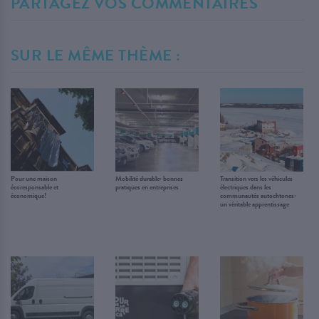
PARTAGEZ VOS COMMENTAIRES
SUR LE MÊME THÈME :
Pour une maison
Mobilité durable: bonnes
Transition vers les véhicules
écoresponsable et
pratiques en entreprises
électriques dans les
économique!
communautés autochtones:
un véritable apprentissage