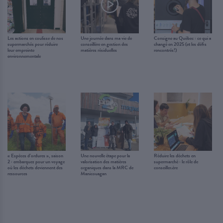
Les actions en coulisse de nos
Une journée dans ma vie de
Consigne au Québec : ce qui a
supermarchés pour réduire
conseillère en gestion des
changé en 2025 (et les défis
leur empreinte
matières résiduelles
rencontrés!)
environnementale
« Espèces d’ordures », saison
Une nouvelle étape pour la
Réduire les déchets en
2 : embarquez pour un voyage
valorisation des matières
supermarché : le rôle de
où les déchets deviennent des
organiques dans la MRC de
conseiller.ère
ressources
Manicouagan