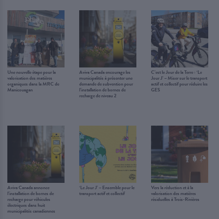
Une nouvelle étape pour la
Aviva Canada encourage les
C’est le Jour de la Terre : ‘Le
valorisation des matières
municipalités à présenter une
Jour J’ – Miser sur le transport
organiques dans la MRC de
demande de subvention pour
actif et collectif pour réduire les
Manicouagan
l’installation de bornes de
GES
recharge de niveau 2
Aviva Canada annonce
‘Le Jour J’ – Ensemble pour le
Vers la réduction et à la
l’installation de bornes de
transport actif et collectif
valorisation des matières
recharge pour véhicules
résiduelles à Trois-Rivières
électriques dans huit
municipalités canadiennes