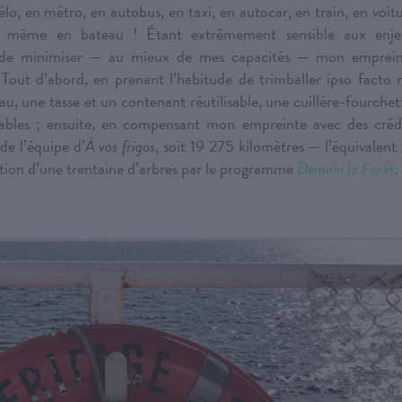
élo, en métro, en autobus, en taxi, en autocar, en train, en voit
t même en bateau ! Étant extrêmement sensible aux enje
i de minimiser — au mieux de mes capacités — mon emprein
out d’abord, en prenant l’habitude de trimballer ipso facto
u, une tasse et un contenant réutilisable, une cuillère-fourchet
isables ; ensuite, en compensant mon empreinte avec des créd
de l’équipe d’
À vos frigos
, soit 19 275 kilomètres — l’équivalent
tion d’une trentaine d’arbres par le programme
Demain la Forêt
.