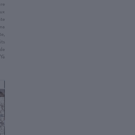
ure
ux
te
 ma
te,
its
 de
 Yé