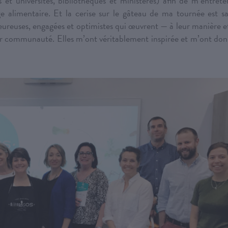
et universités, bibliothèques et ministères) afin de m’entrete
ge alimentaire. Et la cerise sur le gâteau de ma tournée est s
eureuses, engagées et optimistes qui œuvrent — à leur manière e
eur communauté. Elles m’ont véritablement inspirée et m’ont do