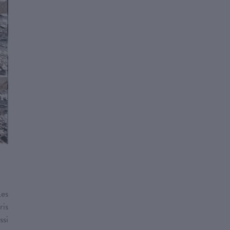
Les
ris
ssi