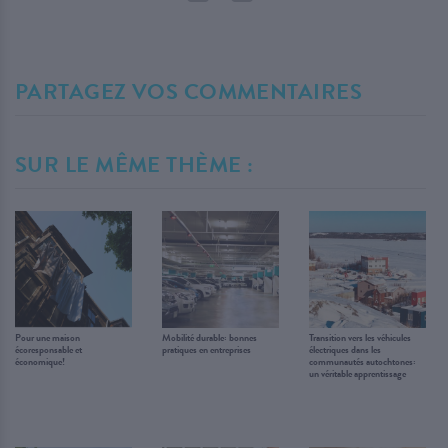
PARTAGEZ VOS COMMENTAIRES
SUR LE MÊME THÈME :
Pour une maison
Mobilité durable: bonnes
Transition vers les véhicules
écoresponsable et
pratiques en entreprises
électriques dans les
économique!
communautés autochtones:
un véritable apprentissage