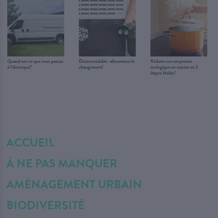
Quand est-ce que vous passez
Électromobilité : alimentons le
Réduire son empreinte
à l’électrique?
changement!
écologique en cuisine en 5
étapes faciles!
ACCUEIL
À NE PAS MANQUER
AMÉNAGEMENT URBAIN
BIODIVERSITÉ