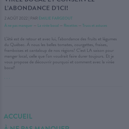
L’ABONDANCE D’ICI!
2 AOÛT 2022
|
PAR
ÉMILIE FARGEOUT
À ne pas manquer
—
La virée bocal
—
Recettes
—
Trucs et astuces
L’été est de retour et avec lui, l’abondance des fruits et légumes
du Québec. À nous les belles tomates, courgettes, fraises,
framboises et cantaloup de nos régions! C’est LA saison pour
manger local, celle que l’on voudrait faire durer toujours. Et je
vous propose de découvrir pourquoi et comment avec la virée
bocal!
. . .
ACCUEIL
À NE PAS MANQUER