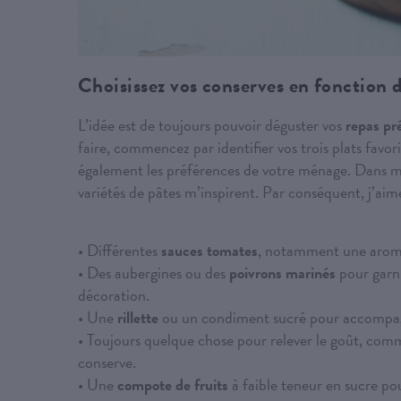
Choisissez vos conserves en fonction d
L’idée est de toujours pouvoir déguster vos
repas pr
faire, commencez par identifier vos trois plats favor
également les préférences de votre ménage. Dans mon
variétés de pâtes m’inspirent. Par conséquent, j’aime
• Différentes
sauces tomates
, notamment une aromat
• Des aubergines ou des
poivrons marinés
pour garni
décoration.
• Une
rillette
ou un condiment sucré pour accompa
• Toujours quelque chose pour relever le goût, co
conserve.
• Une
compote de fruits
à faible teneur en sucre po