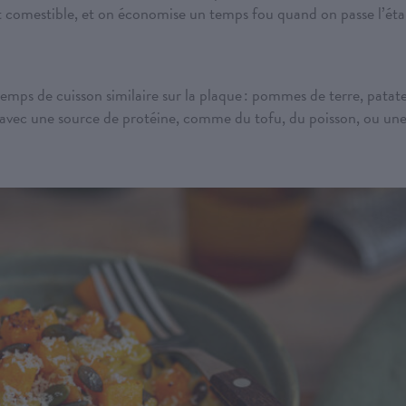
est comestible, et on économise un temps fou quand on passe l’ét
emps de cuisson similaire sur la plaque : pommes de terre, patat
ir avec une source de protéine, comme du tofu, du poisson, ou un