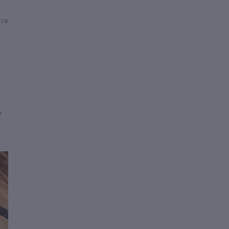
tre
e