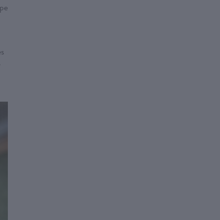
ape
es
e