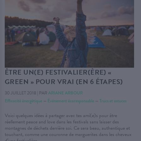
ÊTRE UN(E) FESTIVALIER(ÈRE) «
GREEN » POUR VRAI (EN 6 ÉTAPES)
30 JUILLET 2018
|
PAR
ARIANE ARBOUR
Efficacité énergétique
—
Événement écoresponsable
—
Trucs et astuces
Voici quelques idées à partager avec tes ami(e)s pour être
réellement peace and love dans les festivals sans laisser des
montagnes de déchets derrière soi. Ce sera beau, authentique et
touchant, comme une couronne de marguerites dans les cheveux
d’une festivalière.