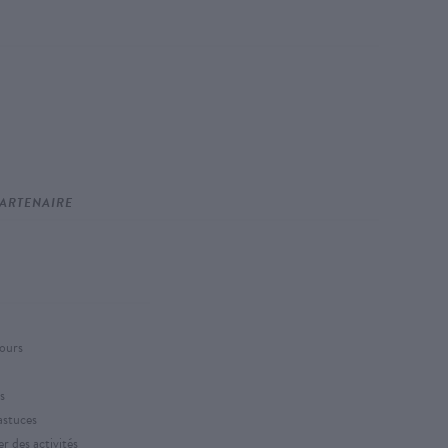
ARTENAIRE
jours
s
astuces
r des activités