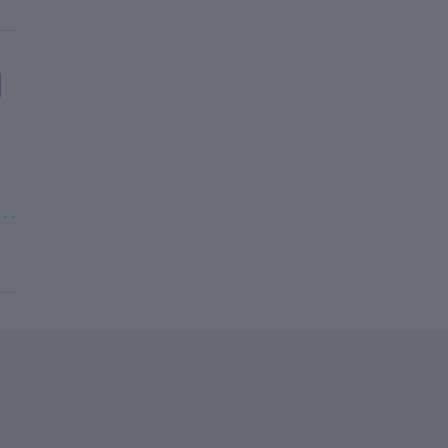
|
. . .