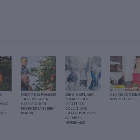
I-
SAISON DES POMMES
ZÉRO-GASPI, 100%
À LA RESCOUSSE D
: DES IDÉES ANTI-
ÉNERGIE : DES
VOS RECETTES
 POUR
GASPI POUR EN
RECETTES DE
PROFITER SANS RIEN
COLLATIONS
 NOS
PERDRE
IDÉALES POUR VOS
ACTIVITÉS
HIVERNALES