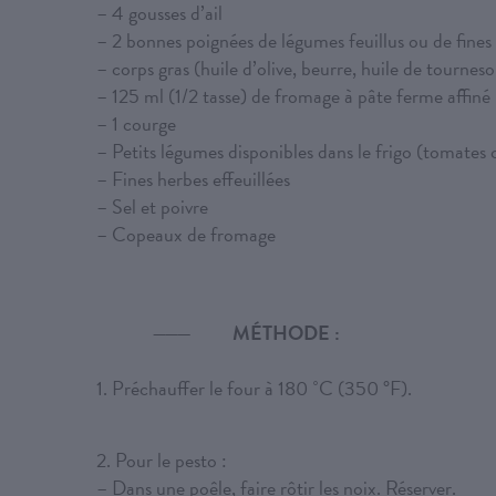
– 4 gousses d’ail
– 2 bonnes poignées de légumes feuillus ou de fines h
– corps gras (huile d’olive, beurre, huile de tourneso
– 125 ml (1/2 tasse) de fromage à pâte ferme affin
– 1 courge
– Petits légumes disponibles dans le frigo (tomates 
– Fines herbes effeuillées
– Sel et poivre
– Copeaux de fromage
MÉTHODE :
1. Préchauffer le four à 180 ˚C (350 °F).
2. Pour le pesto :
– Dans une poêle, faire rôtir les noix. Réserver.