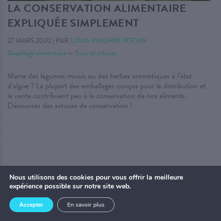
LA CONSERVATION ALIMENTAIRE
EXPLIQUÉE SIMPLEMENT
27 MARS 2020
|
PAR
LOUIS-PHILIPPE POTVIN
Gaspillage alimentaire
—
Trucs et astuces
Marre des légumes moisis ou des herbes aromatiques à l’état
d’algue ? La plupart des emballages conçus pour la distribution et
la vente contribuent peu à la conservation de nos aliments.
Découvrez des astuces de conservation !
. . .
Nous utilisons des cookies pour vous offrir la meilleure
ACCUEIL
expérience possible sur notre site web.
Accepter
En savoir plus
À NE PAS MANQUER