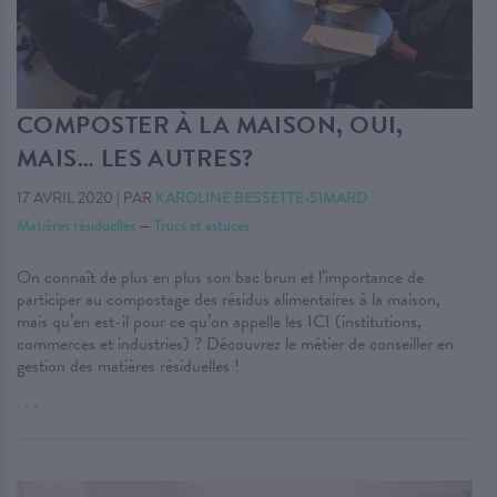
COMPOSTER À LA MAISON, OUI,
MAIS… LES AUTRES?
17 AVRIL 2020
|
PAR
KAROLINE BESSETTE-SIMARD
Matières résiduelles
—
Trucs et astuces
On connaît de plus en plus son bac brun et l’importance de
participer au compostage des résidus alimentaires à la maison,
mais qu’en est-il pour ce qu’on appelle les ICI (institutions,
commerces et industries) ? Découvrez le métier de conseiller en
gestion des matières résiduelles !
. . .