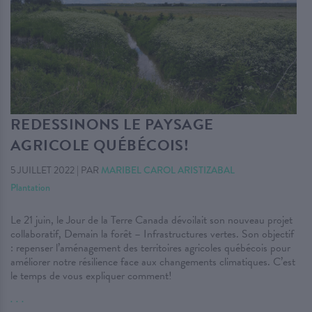
REDESSINONS LE PAYSAGE
AGRICOLE QUÉBÉCOIS!
5 JUILLET 2022
|
PAR
MARIBEL CAROL ARISTIZABAL
Plantation
Le 21 juin, le Jour de la Terre Canada dévoilait son nouveau projet
collaboratif, Demain la forêt – Infrastructures vertes. Son objectif
: repenser l’aménagement des territoires agricoles québécois pour
améliorer notre résilience face aux changements climatiques. C’est
le temps de vous expliquer comment!
. . .