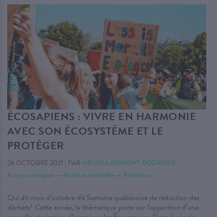
ÉCOSAPIENS : VIVRE EN HARMONIE
AVEC SON ÉCOSYSTÈME ET LE
PROTÉGER
26 OCTOBRE 2021
|
PAR
MÉLISSA AUMONT-RODRIGUE
À ne pas manquer
—
Matières résiduelles
—
Réduction
Qui dit mois d’octobre dit Semaine québécoise de réduction des
déchets! Cette année, la thématique porte sur l’apparition d’une
nouvelle génération d’humains : les Éco sapiens. Dans la vie de