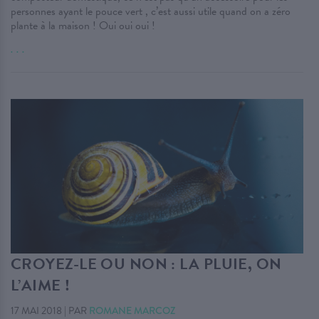
personnes ayant le pouce vert , c’est aussi utile quand on a zéro
plante à la maison ! Oui oui oui !
. . .
CROYEZ-LE OU NON : LA PLUIE, ON
L’AIME !
17 MAI 2018
|
PAR
ROMANE MARCOZ