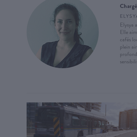
Chargé
ELYSY
Elysya 
Elle ai
cafés lo
plein ai
profondé
sensibil