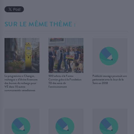
SUR LE MÊME THÈME :
Le programme « Changez,
900 arbres à la Ferme
Publicité sauvage poursuit son
rechargez » d’Aviva financera
Cormier grâce à la Fondation
partenariat avec le Jour de la
des bornes de recharge pour
TD des amis de
Terre en 2018
VÉ dans 10 autres
l’environnement
communautés canadiennes