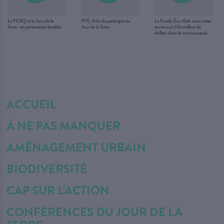
La FCSQ et le Jour de la
TV5, fière de participer au
Le Fonds Éco IGA verse cette
Terre : un partenariat durable
Jour de la Terre
année son 10e million de
dollars dans la communauté
ACCUEIL
À NE PAS MANQUER
AMÉNAGEMENT URBAIN
BIODIVERSITÉ
CAP SUR L'ACTION
CONFÉRENCES DU JOUR DE LA