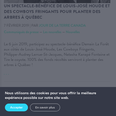
UN SPECTACLE-BÉNÉFICE DE LOUIS-JOSÉ HOUDE ET
DES COWBOYS FRINGANTS POUR PLANTER DES
ARBRES À QUÉBEC
7 FÉVRIER 2019
|
PAR
JOUR DE LA TERRE CANADA
Communiqués de presse
—
Les nouvelles
—
Nouvelles
Le 6 juin 2019, participez au spectacle-bénéfice Demain La Forêt
aux côtés de Louis-José Houde, Les Cowboys Fringants,
Philippe-Audrey Larrue-St-Jacques, Natasha Kanapé Fontaine et
Tire le coyote. 100% des fonds récoltés serviront à planter des
arbres à Québec !
. . .
Nous utilisons des cookies pour vous offrir la meilleure
expérience possible sur notre site web.
Accepter
En savoir plus