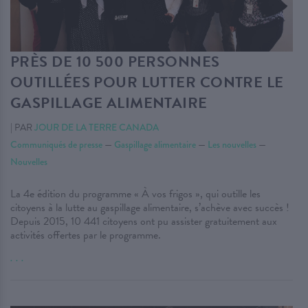
PRÈS DE 10 500 PERSONNES
OUTILLÉES POUR LUTTER CONTRE LE
GASPILLAGE ALIMENTAIRE
|
PAR
JOUR DE LA TERRE CANADA
Communiqués de presse
—
Gaspillage alimentaire
—
Les nouvelles
—
Nouvelles
La 4e édition du programme « À vos frigos », qui outille les
citoyens à la lutte au gaspillage alimentaire, s’achève avec succès !
Depuis 2015, 10 441 citoyens ont pu assister gratuitement aux
activités offertes par le programme.
. . .