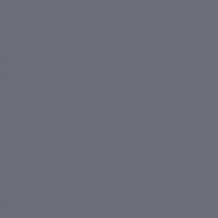
. . .
. . .