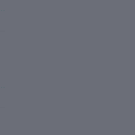
. . .
. . .