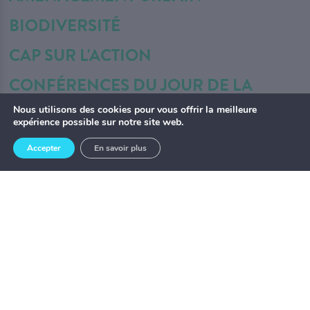
BIODIVERSITÉ
CAP SUR L'ACTION
CONFÉRENCES DU JOUR DE LA
TERRE
Nous utilisons des cookies pour vous offrir la meilleure
expérience possible sur notre site web.
EFFICACITÉ ÉNERGÉTIQUE
Accepter
En savoir plus
GASPILLAGE ALIMENTAIRE
LES NOUVELLES
MATIÈRES RÉSIDUELLES
MEMBRARIAT
MOBILITÉ DURABLE