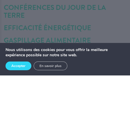
CONFÉRENCES DU JOUR DE LA
TERRE
EFFICACITÉ ÉNERGÉTIQUE
GASPILLAGE ALIMENTAIRE
Nous utilisons des cookies pour vous offrir la meilleure
LES NOUVELLES
expérience possible sur notre site web.
MATIÈRES RÉSIDUELLES
Accepter
En savoir plus
MEMBRARIAT
MOBILITÉ DURABLE
MUNICIPALITÉS ENGAGÉES
RECETTES
TRUCS ET ASTUCES