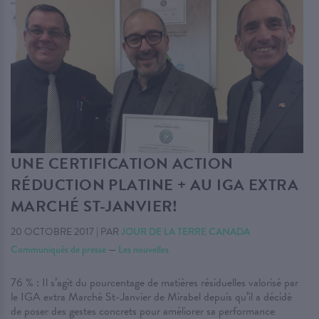
UNE CERTIFICATION ACTION
RÉDUCTION PLATINE + AU IGA EXTRA
MARCHÉ ST-JANVIER!
20 OCTOBRE 2017
|
PAR
JOUR DE LA TERRE CANADA
Communiqués de presse
—
Les nouvelles
76 % : Il s’agit du pourcentage de matières résiduelles valorisé par
le IGA extra Marché St-Janvier de Mirabel depuis qu’il a décidé
de poser des gestes concrets pour améliorer sa performance