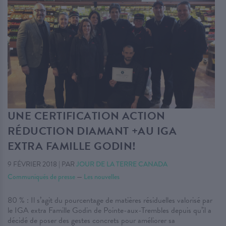
UNE CERTIFICATION ACTION
RÉDUCTION DIAMANT +AU IGA
EXTRA FAMILLE GODIN!
9 FÉVRIER 2018
|
PAR
JOUR DE LA TERRE CANADA
Communiqués de presse
—
Les nouvelles
80 % : Il s’agit du pourcentage de matières résiduelles valorisé par
le IGA extra Famille Godin de Pointe-aux-Trembles depuis qu’il a
décidé de poser des gestes concrets pour améliorer sa