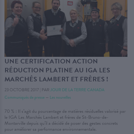
UNE CERTIFICATION ACTION
RÉDUCTION PLATINE AU IGA LES
MARCHÉS LAMBERT ET FRÈRES !
23 OCTOBRE 2017
|
PAR
JOUR DE LA TERRE CANADA
Communiqués de presse
—
Les nouvelles
70 % : Il s’agit du pourcentage de matières résiduelles valorisé par
le IGA Les Marchés Lambert et frères de St-Bruno-de-
Montarville depuis qu’il a décidé de poser des gestes concrets
pour améliorer sa performance environnementale.