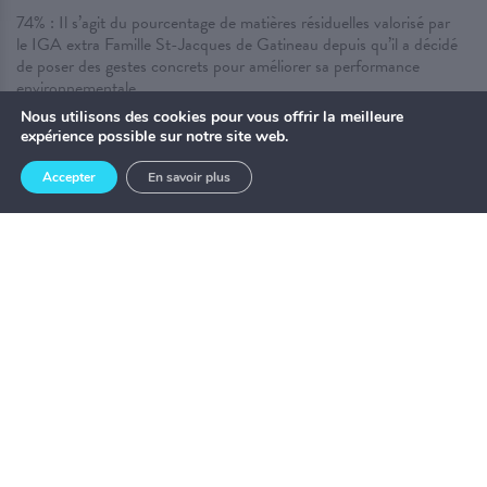
74% : Il s’agit du pourcentage de matières résiduelles valorisé par
le IGA extra Famille St-Jacques de Gatineau depuis qu’il a décidé
de poser des gestes concrets pour améliorer sa performance
environnementale.
Nous utilisons des cookies pour vous offrir la meilleure
. . .
expérience possible sur notre site web.
Accepter
En savoir plus
ACCUEIL
À NE PAS MANQUER
AMÉNAGEMENT URBAIN
BIODIVERSITÉ
CAP SUR L'ACTION