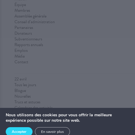
Équipe
Membres
Assemblée générale
Conseil d’administration
Partenaires
Donateurs
Subventionneurs
Rapports annuels
Emplois
Média
Contact
22 avril
Tous les jours
Blogue
Nouvelles
Trucs et astuces
Calendrier des activités
Proposez des activités
Nous utilisons des cookies pour vous offrir la meilleure
expérience possible sur notre site web.
Accepter
En savoir plus