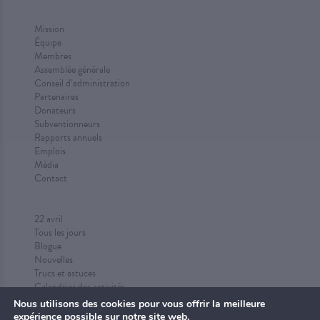
Mission
Équipe
Membres
Assemblée générale
Conseil d’administration
Partenaires
Donateurs
Subventionneurs
Rapports annuels
Emplois
Média
Contact
22 avril
Tous les jours
Blogue
Nouvelles
Trucs et astuces
Calendrier des activités
Proposez des activités
Nous utilisons des cookies pour vous offrir la meilleure
expérience possible sur notre site web.