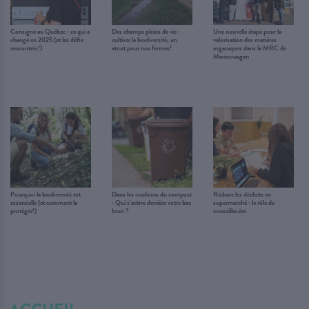
Consigne au Québec : ce qui a
Des champs pleins de vie :
Une nouvelle étape pour la
changé en 2025 (et les défis
cultiver la biodiversité, un
valorisation des matières
rencontrés!)
atout pour nos fermes!
organiques dans la MRC de
Manicouagan
Pourquoi la biodiversité est
Dans les coulisses du compost
Réduire les déchets en
essentielle (et comment la
: Qui s’active derrière votre bac
supermarché : le rôle de
protéger!)
brun ?
conseiller.ère