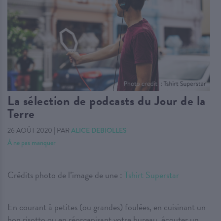
La sélection de podcasts du Jour de la
Terre
26 AOÛT 2020
|
PAR
ALICE DEBIOLLES
À ne pas manquer
Crédits photo de l’image de une :
Tshirt Superstar
En courant à petites (ou grandes) foulées, en cuisinant un
bon risotto ou en réorganisant votre bureau, écouter un