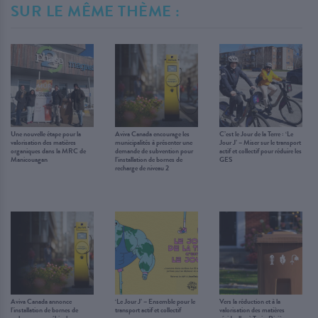
SUR LE MÊME THÈME :
Une nouvelle étape pour la
Aviva Canada encourage les
C’est le Jour de la Terre : ‘Le
valorisation des matières
municipalités à présenter une
Jour J’ – Miser sur le transport
organiques dans la MRC de
demande de subvention pour
actif et collectif pour réduire les
Manicouagan
l’installation de bornes de
GES
recharge de niveau 2
Aviva Canada annonce
‘Le Jour J’ – Ensemble pour le
Vers la réduction et à la
l’installation de bornes de
transport actif et collectif
valorisation des matières