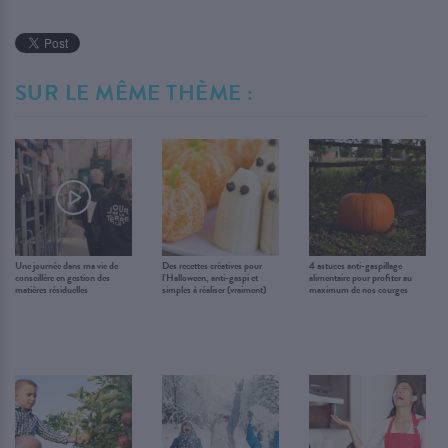
SUR LE MÊME THÈME :
Une journée dans ma vie de
Des recettes créatives pour
4 astuces anti-gaspillage
conseillère en gestion des
l’Halloween, anti-gaspi et
alimentaire pour profiter au
matières résiduelles
simples à réaliser (vraiment)
maximum de nos courges