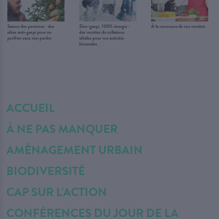
Saison des pommes : des
Zéro-gaspi, 100% énergie :
À la rescousse de vos recettes
idées anti-gaspi pour en
des recettes de collations
profiter sans rien perdre
idéales pour vos activités
hivernales
ACCUEIL
À NE PAS MANQUER
AMÉNAGEMENT URBAIN
BIODIVERSITÉ
CAP SUR L'ACTION
CONFÉRENCES DU JOUR DE LA