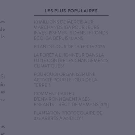
LES PLUS POPULAIRES
es
10 MILLIONS DE MERCIS AUX
MARCHANDS IGA POUR LEURS
 de
INVESTISSEMENTS DANS LE FONDS
 la
ÉCO IGA DEPUIS 10 ANS
BILAN DU JOUR DE LA TERRE 2026
LA FORÊT À L’HONNEUR DANS LA
LUTTE CONTRE LES CHANGEMENTS
CLIMATIQUES!
POURQUOI ORGANISER UNE
Si
ACTIVITÉ POUR LE JOUR DE LA
ain
TERRE ?
nes
COMMENT PARLER
ère
D’ENVIRONNEMENT À SES
ENFANTS – RÉCIT DE MAMANS [3/3]
PLANTATION PROTOCOLAIRE DE
375 ARBRES À ANDILLY !
pes
 et