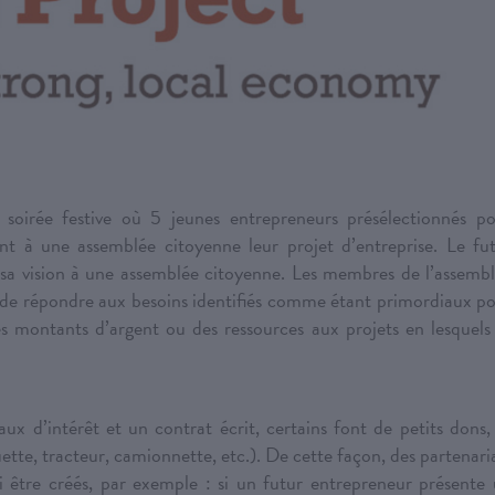
soirée festive où 5 jeunes entrepreneurs présélectionnés p
tent à une assemblée citoyenne leur projet d’entreprise. Le fu
t sa vision à une assemblée citoyenne. Les membres de l’assemb
t de répondre aux besoins identifiés comme étant primordiaux p
 montants d’argent ou des ressources aux projets en lesquels 
x d’intérêt et un contrat écrit, certains font de petits dons,
uette, tracteur, camionnette, etc.). De cette façon, des partenari
i être créés, par exemple : si un futur entrepreneur présente