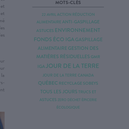
MOTS-CLÉS
 et
 et
ACTION RÉDUCTION
22 AVRIL
mmé
ANTI-GASPILLAGE
ALIMENTAIRE
les
ENVIRONNEMENT
ASTUCES
des
FONDS ÉCO IGA
GASPILLAGE
ALIMENTAIRE
GESTION DES
MATIÈRES RÉSIDUELLES
GMR
eur
JOUR DE LA TERRE
IGA
eur
 la
JOUR DE LA TERRE CANADA
rs-
QUÉBEC
RECYCLAGE
SOBEYS
ent
TOUS LES JOURS
TRUCS ET
ASTUCES
ÉPICERIE
ZERO DÉCHET
ÉCOLOGIQUE