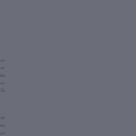
our
tur
lée
our
ils
 et
ats
 un