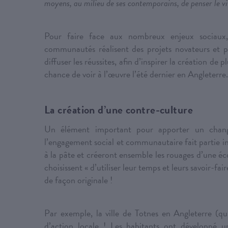
moyens, au milieu de ses contemporains, de penser le vi
Pour faire face aux nombreux enjeux sociaux,
communautés réalisent des projets novateurs et po
diffuser les réussites, afin d’inspirer la création de pl
chance de voir à l’œuvre l’été dernier en Angleterre.
La création d’une contre-culture
Un élément important pour apporter un chan
l’engagement social et communautaire fait partie int
à la pâte et créeront ensemble les rouages d’une éc
choisissent « d’utiliser leur temps et leurs savoir-f
de façon originale !
Par exemple, la ville de Totnes en Angleterre (q
d’action locale ! Les habitants ont développé u