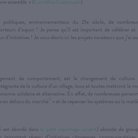
vre-ensemble. » (
Cornélius Castoriadis
)
 politiques, environnementaux du 21e siècle, de nombreus
rteurs d’espoir ! Je pense qu’il est important de célébrer et
us d’initiatives ! Je vous décris ici les projets novateurs que j’ai eu
gement de comportement, est le changement de culture. 
égrante de la culture d’un village, tous et toutes mettront la m
onomie solidaire et alternative. En effet, de nombreuses person
[1]
aire en dehors du marché
» et de repenser les systèmes ou la mati
ui est abordé dans
le petit reportage suivant
) abonde de grou
n important réseau d’initiatives citoyennes, communautaires