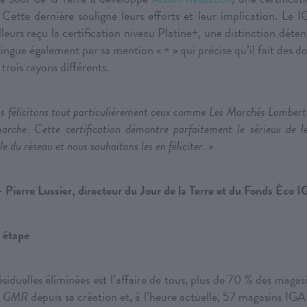
Cette dernière souligne leurs efforts et leur implication. Le 
eurs reçu la certification niveau Platine+, une distinction déte
ngue également par sa mention « + » qui précise qu’il fait des d
ois rayons différents.
 félicitons tout particulièrement ceux comme Les Marchés Lambert
́marche. Cette certification démontre parfaitement le sérieux de l
 du réseau et nous souhaitons les en féliciter.
»
– Pierre Lussier, directeur du Jour de la Terre et du Fonds Éco 
 étape
́siduelles éliminées est l’affaire de tous, plus de 70 % des magas
la GMR
depuis sa création et, à l’heure actuelle, 57 magasins IGA