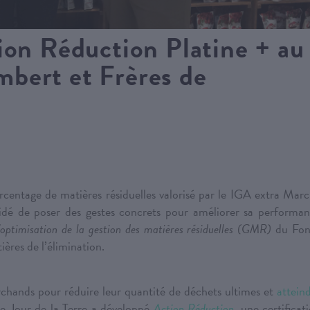
ion Réduction Platine + au
bert et Frères de
centage de matières résiduelles valorisé par le IGA extra Marc
idé de poser des gestes concrets pour améliorer sa performa
ptimisation de la gestion des matières résiduelles (GMR)
du Fon
ères de l’élimination.
archands pour réduire leur quantité de déchets ultimes et
attein
 le Jour de la Terre a développé
Action Réduction
, une certificat