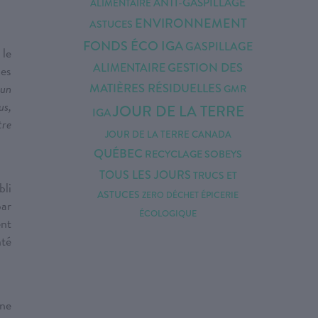
ANTI-GASPILLAGE
ALIMENTAIRE
ENVIRONNEMENT
ASTUCES
FONDS ÉCO IGA
GASPILLAGE
 le
ALIMENTAIRE
GESTION DES
les
 un
MATIÈRES RÉSIDUELLES
GMR
us,
JOUR DE LA TERRE
IGA
tre
JOUR DE LA TERRE CANADA
QUÉBEC
RECYCLAGE
SOBEYS
TOUS LES JOURS
TRUCS ET
bli
ASTUCES
ÉPICERIE
ZERO DÉCHET
par
ÉCOLOGIQUE
ent
té
une