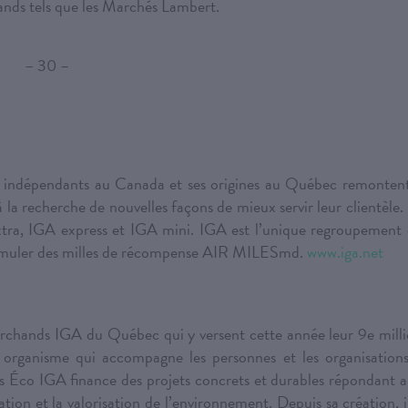
ands tels que les Marchés Lambert.
– 30 –
s indépendants au Canada et ses origines au Québec remontent
recherche de nouvelles façons de mieux servir leur clientèle.
tra, IGA express et IGA mini. IGA est l’unique regroupement
accumuler des milles de récompense AIR MILESmd.
www.iga.net
archands IGA du Québec qui y versent cette année leur 9e mill
 un organisme qui accompagne les personnes et les organisations
 Éco IGA finance des projets concrets et durables répondant 
vation et la valorisation de l’environnement. Depuis sa création, i