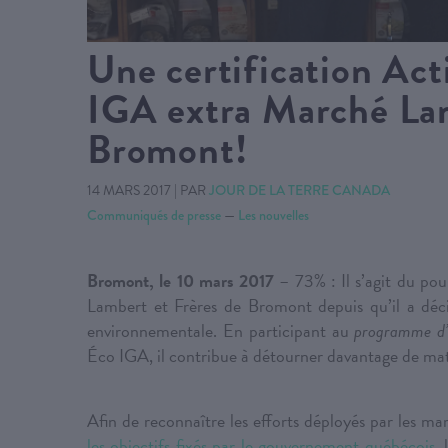
Une certification Act
IGA extra Marché Lam
Bromont!
14 MARS 2017
|
PAR
JOUR DE LA TERRE CANADA
Communiqués de presse
—
Les nouvelles
Bromont, le 10 mars 2017
– 73% : Il s’agit du pour
Lambert et Frères de Bromont depuis qu’il a déc
environnementale. En participant au
programme d’o
Éco IGA, il contribue à détourner davantage de mati
Afin de reconnaître les efforts déployés par les m
les objectifs fixés par le gouvernement québécois
,