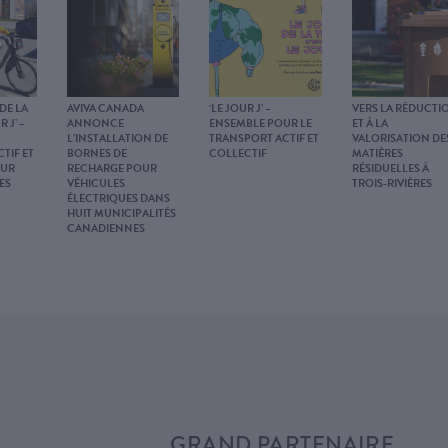
 DE LA
AVIVA CANADA
‘LE JOUR J’ –
VERS LA RÉDUCTI
R J’ –
ANNONCE
ENSEMBLE POUR LE
ET À LA
L’INSTALLATION DE
TRANSPORT ACTIF ET
VALORISATION DE
TIF ET
BORNES DE
COLLECTIF
MATIÈRES
OUR
RECHARGE POUR
RÉSIDUELLES À
ES
VÉHICULES
TROIS-RIVIÈRES
ÉLECTRIQUES DANS
HUIT MUNICIPALITÉS
CANADIENNES
GRAND PARTENAIRE