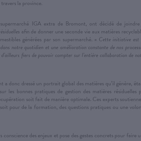
 travers la province.
u supermarché IGA extra de Bromont, ont décidé de joindre
́siduelles
afin de donner une seconde vie aux matières recyclab
estibles générées par son supermarché. «
Cette initiative est
s dans notre quotidien et une amélioration constante de nos process
ailleurs fiers de pouvoir compter sur l’entière collaboration de no
donc dressé un portrait global des matières qu’il génère, éta
ur les bonnes pratiques de gestion des matières résiduelles 
récupération soit fait de manière optimale. Ces experts soutienn
soit pour de la formation, des questions pratiques ou une volon
is conscience des enjeux et pose des gestes concrets pour faire 