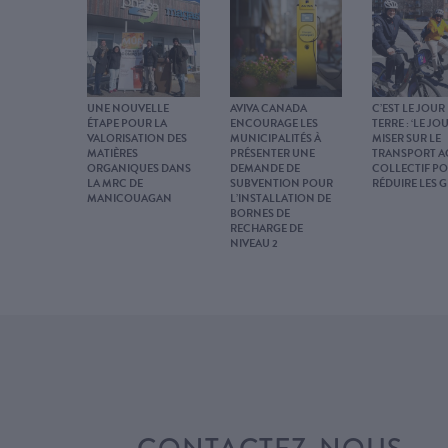
UNE NOUVELLE
AVIVA CANADA
C’EST LE JOUR
ÉTAPE POUR LA
ENCOURAGE LES
TERRE : ‘LE JOU
VALORISATION DES
MUNICIPALITÉS À
MISER SUR LE
MATIÈRES
PRÉSENTER UNE
TRANSPORT AC
ORGANIQUES DANS
DEMANDE DE
COLLECTIF P
LA MRC DE
SUBVENTION POUR
RÉDUIRE LES G
MANICOUAGAN
L’INSTALLATION DE
BORNES DE
RECHARGE DE
NIVEAU 2