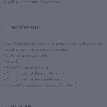
gaspillage alimentaire à la maison.
INGRÉDIENTS :
– 2 L (8 tasses) de restants de pain, croissant, chocolatine
ou autre viennoiserie, coupés en cubes
– 500 ml (2 tasses) de lait
– 3 œufs
– 80 ml (1⁄3 tasse) de sucre
– 5 ml (1 c. à thé) d’extrait de vanille
– 5 ml (1 c. à thé) de cannelle moulue
– 125 ml (1⁄2 tasse) de raisins secs (facultatif)
MÉTHODE :