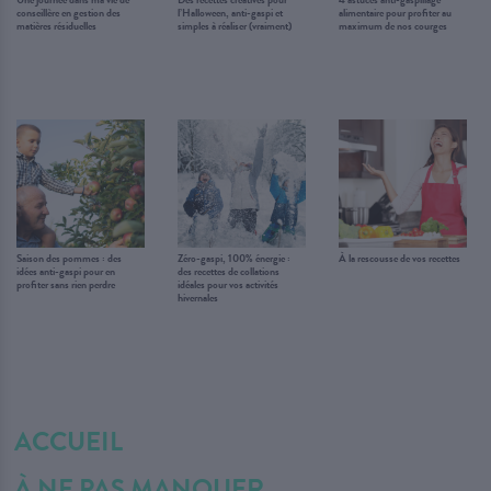
conseillère en gestion des
l’Halloween, anti-gaspi et
alimentaire pour profiter au
matières résiduelles
simples à réaliser (vraiment)
maximum de nos courges
Saison des pommes : des
Zéro-gaspi, 100% énergie :
À la rescousse de vos recettes
idées anti-gaspi pour en
des recettes de collations
profiter sans rien perdre
idéales pour vos activités
hivernales
ACCUEIL
À NE PAS MANQUER