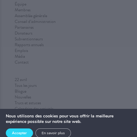
Équipe
Membres
Assemblée générale
Conseil d’administration
Partenaires
Donateurs
Subventionneurs
Rapports annuels
Emplois
Média
Contact
22 avril
Tous les jours
Blogue
Nouvelles
Trucs et astuces
Calendrier des activités
Proposez des activités
Nous utilisons des cookies pour vous offrir la meilleure
expérience possible sur notre site web.
Accepter
En savoir plus