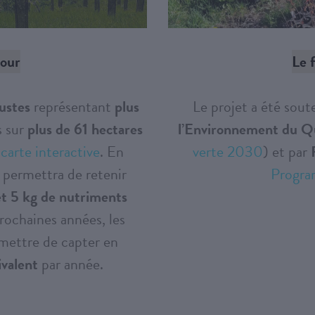
jour
Le 
ustes
représentant
plus
Le projet a été sou
s sur
plus de 61 hectares
l’Environnement du 
e
carte interactive
. En
verte 2030
) et par
 permettra de retenir
Program
et 5 kg de nutriments
rochaines années, les
mettre de capter en
valent
par année.