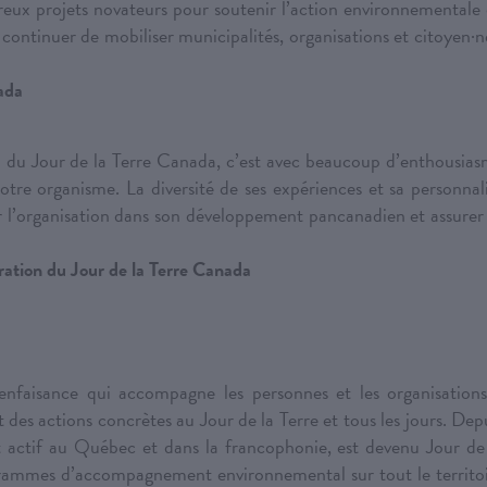
reux projets novateurs pour soutenir l’action environnementale
t continuer de mobiliser municipalités, organisations et citoyen·n
ada
on du Jour de la Terre Canada, c’est avec beaucoup d’enthousia
otre organisme. La diversité de ses expériences et sa personnal
r l’organisation dans son développement pancanadien et assurer
ration du Jour de la Terre Canada
nfaisance qui accompagne les personnes et les organisation
des actions concrètes au Jour de la Terre et tous les jours. Dep
nt actif au Québec et dans la francophonie, est devenu Jour de
rammes d’accompagnement environnemental sur tout le territo