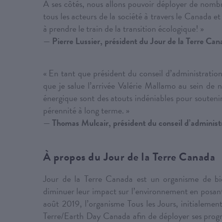
À ses côtés, nous allons pouvoir déployer de nomb
tous les acteurs de la société à travers le Canada e
à prendre le train de la transition écologique!
»
—
Pierre Lussier, président du Jour de la Terre Can
« En tant que président du conseil d’administrati
que je salue l’arrivée Valérie Mallamo au sein de n
énergique sont des atouts indéniables pour souteni
pérennité à long terme. »
—
Thomas Mulcair, président du conseil d’administ
À propos du Jour de la Terre Canada
Jour de la Terre Canada est un organisme de bie
diminuer leur impact sur l’environnement en posant 
août 2019, l’organisme Tous les Jours, initialeme
Terre/Earth Day Canada afin de déployer ses prog