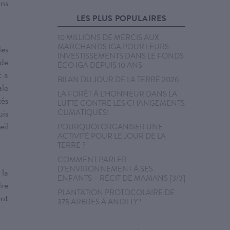
ans
LES PLUS POPULAIRES
10 MILLIONS DE MERCIS AUX
MARCHANDS IGA POUR LEURS
des
INVESTISSEMENTS DANS LE FONDS
 de
ÉCO IGA DEPUIS 10 ANS
t a
BILAN DU JOUR DE LA TERRE 2026
ale
LA FORÊT À L’HONNEUR DANS LA
tés
LUTTE CONTRE LES CHANGEMENTS
uis
CLIMATIQUES!
eil
POURQUOI ORGANISER UNE
ACTIVITÉ POUR LE JOUR DE LA
TERRE ?
COMMENT PARLER
D’ENVIRONNEMENT À SES
 la
ENFANTS – RÉCIT DE MAMANS [3/3]
dre
PLANTATION PROTOCOLAIRE DE
ent
375 ARBRES À ANDILLY !