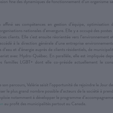
nsion fine des dynamiques de fonctionnement d’un organisme s
a affiné ses compétences en gestion d’équipe, optimisation 
rganisations nationales d’envergure. Elle y a occupé des postes
ces clients. Elle s’est ensuite réorientée vers l’environnement e
accédé à la direction générale d’une entreprise environnement
 d’eau et d’énergie auprès de clients résidentiels, de municipali
nariat avec Hydro-Québec. En parallèle, elle est impliquée dep
s familles LGBT+ dont elle co-préside actuellement le cons
on parcours, Valérie saisit l’opportunité de rejoindre le Jour de
ser le plus grand nombre possible d’acteurs de la société à pren
 s’emploie notamment à développer le programme d’accompagnem
on
au profit des municipalités partout au Canada.