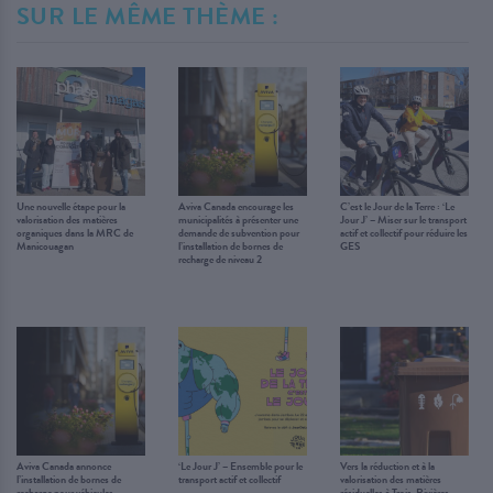
SUR LE MÊME THÈME :
Une nouvelle étape pour la
Aviva Canada encourage les
C’est le Jour de la Terre : ‘Le
valorisation des matières
municipalités à présenter une
Jour J’ – Miser sur le transport
organiques dans la MRC de
demande de subvention pour
actif et collectif pour réduire les
Manicouagan
l’installation de bornes de
GES
recharge de niveau 2
Aviva Canada annonce
‘Le Jour J’ – Ensemble pour le
Vers la réduction et à la
l’installation de bornes de
transport actif et collectif
valorisation des matières
recharge pour véhicules
résiduelles à Trois-Rivières