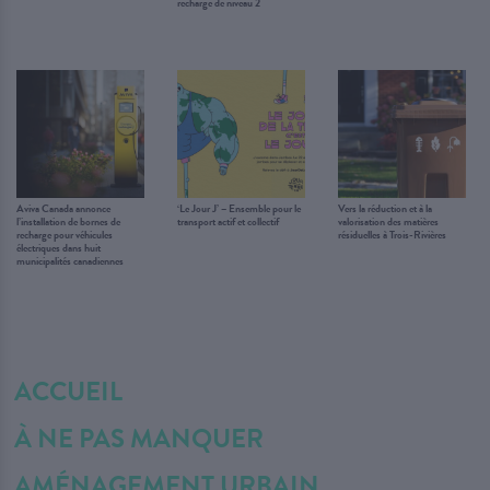
recharge de niveau 2
Aviva Canada annonce
‘Le Jour J’ – Ensemble pour le
Vers la réduction et à la
l’installation de bornes de
transport actif et collectif
valorisation des matières
recharge pour véhicules
résiduelles à Trois-Rivières
électriques dans huit
municipalités canadiennes
ACCUEIL
À NE PAS MANQUER
AMÉNAGEMENT URBAIN