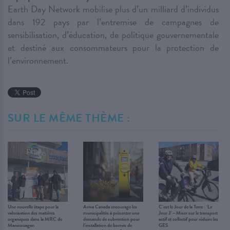
Earth Day Network mobilise plus d’un milliard d’individus
dans 192 pays par l’entremise de campagnes de
sensibilisation, d’éducation, de politique gouvernementale
et destiné aux consommateurs pour la protection de
l’environnement.
SUR LE MÊME THÈME :
Une nouvelle étape pour la
Aviva Canada encourage les
C’est le Jour de la Terre : ‘Le
valorisation des matières
municipalités à présenter une
Jour J’ – Miser sur le transport
organiques dans la MRC de
demande de subvention pour
actif et collectif pour réduire les
Manicouagan
l’installation de bornes de
GES