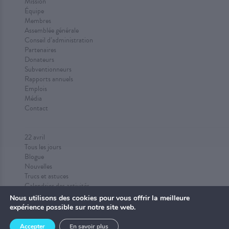
Mission
Équipe
Membres
Assemblée générale
Conseil d’administration
Partenaires
Donateurs
Subventionneurs
Rapports annuels
Emplois
Média
Contact
22 avril
Tous les jours
Blogue
Nouvelles
Trucs et astuces
Calendrier des activités
Proposez des activités
Nous utilisons des cookies pour vous offrir la meilleure
expérience possible sur notre site web.
Accepter
En savoir plus