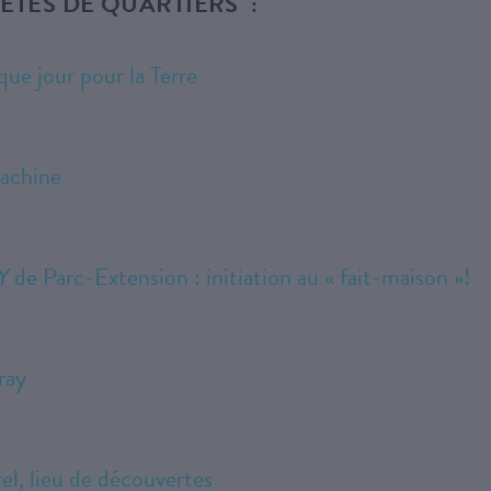
TES DE QUARTIERS :
ue jour pour la Terre
Lachine
Y
de Parc-Extension : initiation au « fait-maison »!
ray
el, lieu de découvertes