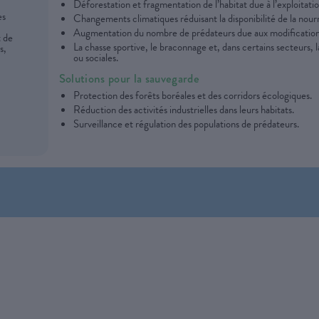
Déforestation et fragmentation de l’habitat due à l’exploitatio
es
Changements climatiques réduisant la disponibilité de la nourr
Augmentation du nombre de prédateurs due aux modifications 
t de
La chasse sportive, le braconnage et, dans certains secteurs, la
s,
ou sociales.
Solutions pour la sauvegarde
Protection des forêts boréales et des corridors écologiques.
Réduction des activités industrielles dans leurs habitats.
Surveillance et régulation des populations de prédateurs.