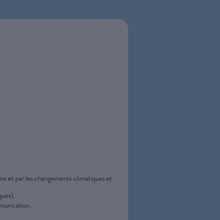
ine et par les changements climatiques et
ques).
mmunication.