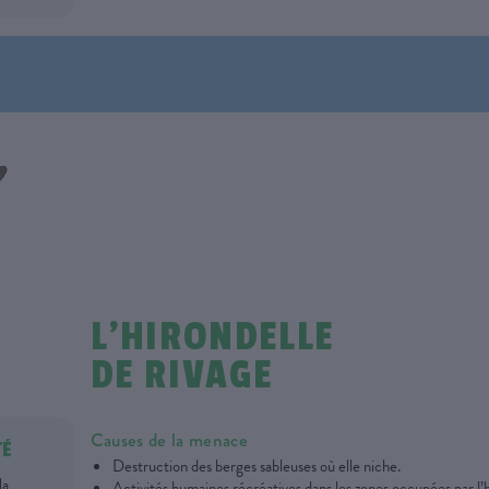
L’HIRONDELLE
DE RIVAGE
Causes de la menace
TÉ
Destruction des berges sableuses où elle niche.
la
Activités humaines récréatives dans les zones occupées par l’h