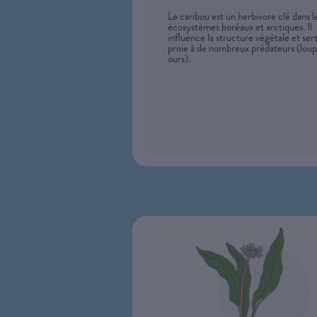
Le caribou est un herbivore clé dans l
écosystèmes boréaux et arctiques. Il
influence la structure végétale et ser
proie à de nombreux prédateurs (loup
ours).