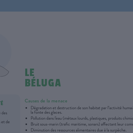
LE
BÉLUGA
Causes de la menace
TÉ
Dégradation et destruction de son habitat par l’activité huma
la fonte des glaces.
é des
Pollution dans l'eau (métaux lourds, plastiques, produits chimi
 et de
Bruit sous-marin (trafic maritime, sonars) affectant leur co
Diminution des ressources alimentaires due à la surpêche.