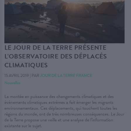
LE JOUR DE LA TERRE PRÉSENTE
L’OBSERVATOIRE DES DÉPLACÉS
CLIMATIQUES
15 AVRIL 2019
|
PAR
JOUR DE LA TERRE FRANCE
Nouvelles
La montée en puissance des changements climatiques et des
événements climatiques extrêmes a fait émerger les migrants
environnementaux. Ces déplacements, qui touchent toutes les
régions du monde, ont de très nombreuses conséquences. Le Jour
de la Terre propose une veille et une analyse de l’information
existante sur le sujet.