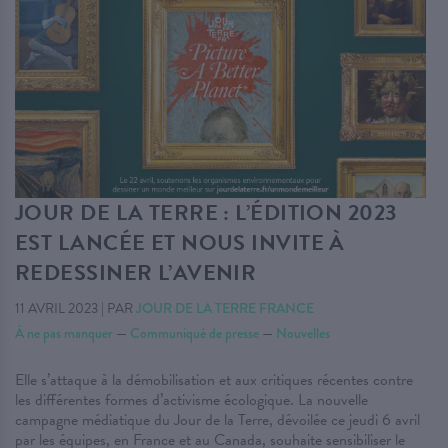
JOUR DE LA TERRE : L’ÉDITION 2023
EST LANCÉE ET NOUS INVITE À
REDESSINER L’AVENIR
11 AVRIL 2023
|
PAR
JOUR DE LA TERRE FRANCE
À ne pas manquer
—
Communiqué de presse
—
Nouvelles
Elle s’attaque à la démobilisation et aux critiques récentes contre
les différentes formes d’activisme écologique. La nouvelle
campagne médiatique du Jour de la Terre, dévoilée ce jeudi 6 avril
par les équipes, en France et au Canada, souhaite sensibiliser le