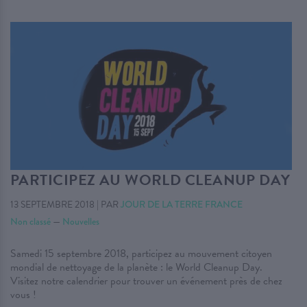
PARTICIPEZ AU WORLD CLEANUP DAY
13 SEPTEMBRE 2018
|
PAR
JOUR DE LA TERRE FRANCE
Non classé
—
Nouvelles
Samedi 15 septembre 2018, participez au mouvement citoyen
mondial de nettoyage de la planète : le World Cleanup Day.
Visitez notre calendrier pour trouver un événement près de chez
vous !