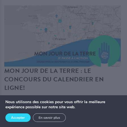
MON JOUR DE LA TERRE : LE
CONCOURS DU CALENDRIER EN
LIGNE!
5 FÉVRIER 2018
|
PAR
JOUR DE LA TERRE FRANCE
Nous utilisons des cookies pour vous offrir la meilleure
Non classé
—
Nouvelles
expérience possible sur notre site web.
À l’approche du Jour de la Terre, inscrivez-les à notre Calendrier
Accepter
En savoir plus
en ligne avant le 22 avril et mentionnez votre intérêt à participer