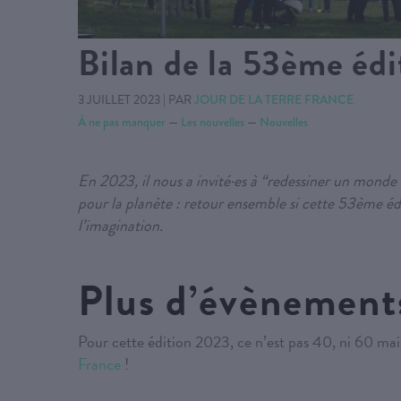
Bilan de la 53ème édi
3 JUILLET 2023
|
PAR
JOUR DE LA TERRE FRANCE
À ne pas manquer
—
Les nouvelles
—
Nouvelles
En 2023, il nous a invité·es à “redessiner un monde 
pour la planète : retour ensemble si cette 53ème édi
l’imagination.
Plus d’évènements
Pour cette édition 2023, ce n’est pas 40, ni 60 mais
France
!