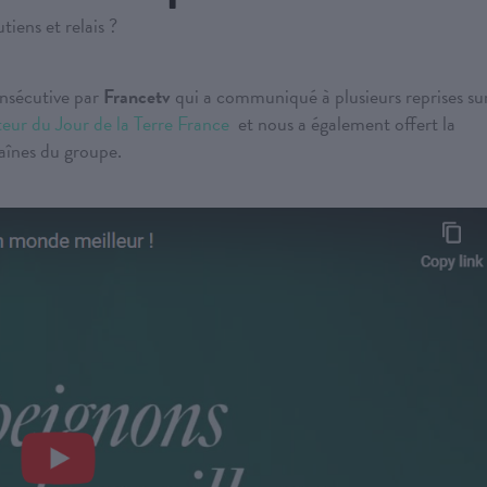
utiens et relais ?
onsécutive par
Francetv
qui a communiqué à plusieurs reprises su
eur du Jour de la Terre France
et nous a également offert la
haînes du groupe.