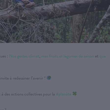
ques :
Nos gestes climat
,
mes fruits et légumes de saison
et
que
nvite à redessiner l’avenir !
t à des actions collectives pour la
#planète
er ?