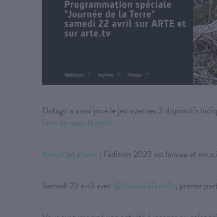
Datagir a aussi joué le jeu avec ses 3 dispositifs ludi
faire de mes déchets
.
#JourDeLaTerre
: l’édition 2023 est lancée et nous i
Samedi 22 avril avec
@JourdelaTerreFr
, prenez par
Vous avez imaginé une activité à inscrire au calendri