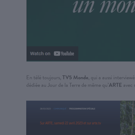
En télé toujours,
TV5 Monde
, qui a aussi intervie
dédiée au Jour de la Terre de même qu’
ARTE
avec 