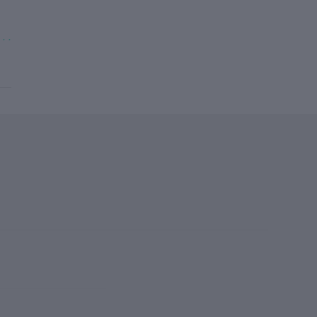
. . .