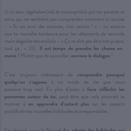
Si tu sens végétalien(ne) et incompris(e) par tes parents et
amis, qui ne semblent pas comprendre comment tu survies
–
« Tu vas avoir des carences, c’est certain ! » –
ou encore
que ta nouvelle tendance pour les vêtements de seconde
main dégoûte tes ami(e)s –
« Ça ne doit pas être très propre,
tout ça… »
🤦‍♀️
.
Il est temps de prendre les choses en
mains !
Plutôt que de sourciller,
ouvrons le dialogue
!
C’est toujours intéressant de
comprendre pourquoi
quelqu’un s’oppose
à un mode de vie que nous
pensons trop
cool.
En plus d’aider à
faire réfléchir les
personnes autour de toi
, peut-être que cela pourrait te
motiver à
en apprendre d’autant plus
sur les aspects
positifs de tes nouvelles habitudes écoresponsables.
En résumé, pour le Nouvel An,
adopte des habitudes qui