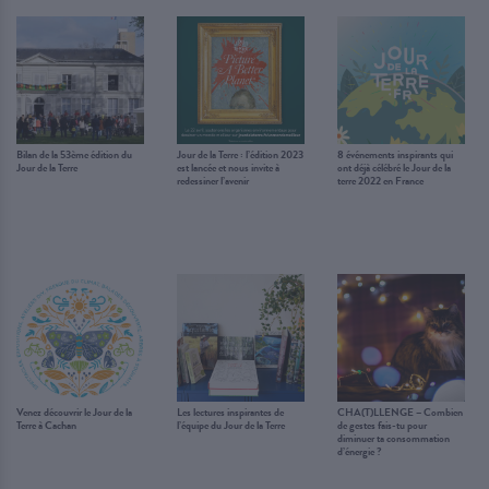
Bilan de la 53ème édition du
Jour de la Terre : l’édition 2023
8 événements inspirants qui
Jour de la Terre
est lancée et nous invite à
ont déjà célébré le Jour de la
redessiner l’avenir
terre 2022 en France
Venez découvrir le Jour de la
Les lectures inspirantes de
CHA(T)LLENGE – Combien
Terre à Cachan
l’équipe du Jour de la Terre
de gestes fais-tu pour
diminuer ta consommation
d’énergie ?