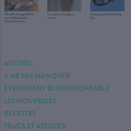
150 kWh d’énergie 100 %
Consultez notre rapport
Participez au World Cleanup
renouvelable gratuits
annuel
Day
#1ActionConcrète
ACCUEIL
À NE PAS MANQUER
ÉVÉNEMENT ÉCORESPONSABLE
LES NOUVELLES
RECETTES
TRUCS ET ASTUCES