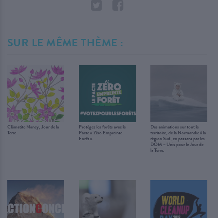
SUR LE MÊME THÈME :
Clématite Nancy, Jour de la
Protégez les forêts avec le
Des animations sur tout le
Terre
Pacte « Zéro Empreinte
territoire, de la Normandie à la
Forêt »
région Sud, en passant par les
DOM – Unis pour le Jour de
la Terre.