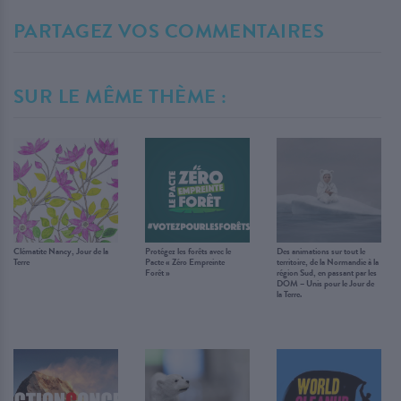
PARTAGEZ VOS COMMENTAIRES
SUR LE MÊME THÈME :
Clématite Nancy, Jour de la
Protégez les forêts avec le
Des animations sur tout le
Terre
Pacte « Zéro Empreinte
territoire, de la Normandie à la
Forêt »
région Sud, en passant par les
DOM – Unis pour le Jour de
la Terre.