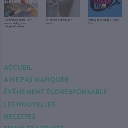
150 kWh d’énergie 100 %
Consultez notre rapport
Participez au World Cleanup
renouvelable gratuits
annuel
Day
#1ActionConcrète
ACCUEIL
À NE PAS MANQUER
ÉVÉNEMENT ÉCORESPONSABLE
LES NOUVELLES
RECETTES