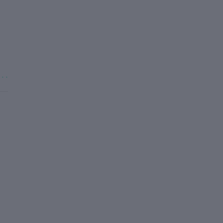
. . .