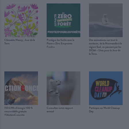
Clématite Nancy, Jour de la
Protégez les forêts avec le
Des animations sur tout le
Terre
Pacte « Zéro Empreinte
territoire, de la Normandie à la
Forêt »
région Sud, en passant par les
DOM – Unis pour le Jour de
la Terre.
150 kWh d’énergie 100 %
Consultez notre rapport
Participez au World Cleanup
renouvelable gratuits
annuel
Day
#1ActionConcrète